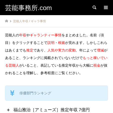
芸能事務所.com
検索
芸能人年収 / ギャラ事情
芸能人の
年収
や
ギャランティー事情
をまとめました。名前（項
目）をクリックすることで
説明
・
根拠
が見れます。しかしこれら
はあくまでも
推定
であり、
人気や実力の変動
、年によって
増減
が
あること、ランキングに掲載されていないだけで
もっと稼いでい
る芸能人
がいること、表記している推定年収から大幅に
税金
が抜
かれることを理解し、参考程度にご覧ください。
俳優部門ランキング
福山雅治［アミューズ］推定年収 7億円