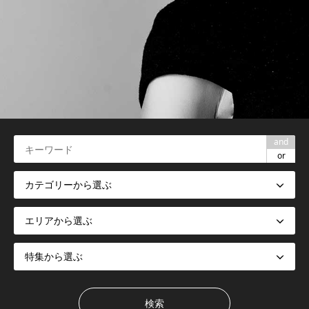
and
or