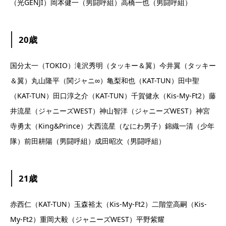
（光GENJI）岡本健一（男闘呼組）高橋一也（男闘呼組）
20歳
国分太一（TOKIO）滝沢秀明（タッキー＆翼）今井翼（タッキー
＆翼）丸山隆平（関ジャニ∞）亀梨和也（KAT-TUN）田中聖
（KAT-TUN）田口淳之介（KAT-TUN）千賀健永（Kis-My-Ft2）藤
井流星（ジャニーズWEST）神山智洋（ジャニーズWEST）神宮
寺勇太（King&Prince）大西流星（なにわ男子）錦織一清（少年
隊）前田耕陽（男闘呼組）成田昭次（男闘呼組）
21歳
赤西仁（KAT-TUN）玉森裕太（Kis-My-Ft2）二階堂高嗣（Kis-
My-Ft2）重岡大毅（ジャニーズWEST）平野紫耀