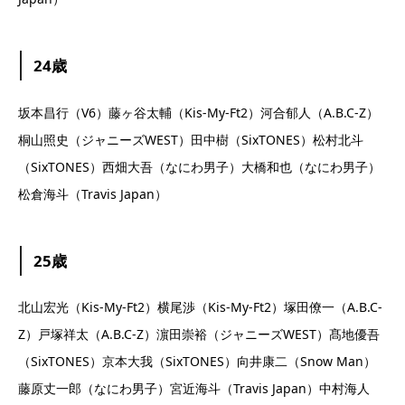
24歳
坂本昌行（V6）藤ヶ谷太輔（Kis-My-Ft2）河合郁人（A.B.C-Z）
桐山照史（ジャニーズWEST）田中樹（SixTONES）松村北斗
（SixTONES）西畑大吾（なにわ男子）大橋和也（なにわ男子）
松倉海斗（Travis Japan）
25歳
北山宏光（Kis-My-Ft2）横尾渉（Kis-My-Ft2）塚田僚一（A.B.C-
Z）戸塚祥太（A.B.C-Z）濵田崇裕（ジャニーズWEST）髙地優吾
（SixTONES）京本大我（SixTONES）向井康二（Snow Man）
藤原丈一郎（なにわ男子）宮近海斗（Travis Japan）中村海人