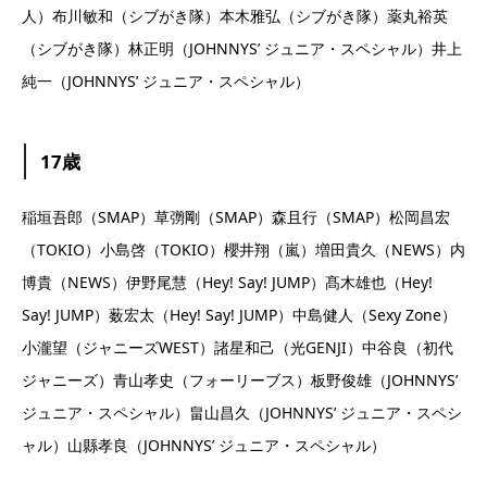
人）布川敏和（シブがき隊）本木雅弘（シブがき隊）薬丸裕英
（シブがき隊）林正明（JOHNNYS’ ジュニア・スペシャル）井上
純一（JOHNNYS’ ジュニア・スペシャル）
17歳
稲垣吾郎（SMAP）草彅剛（SMAP）森且行（SMAP）松岡昌宏
（TOKIO）小島啓（TOKIO）櫻井翔（嵐）増田貴久（NEWS）内
博貴（NEWS）伊野尾慧（Hey! Say! JUMP）髙木雄也（Hey!
Say! JUMP）薮宏太（Hey! Say! JUMP）中島健人（Sexy Zone）
小瀧望（ジャニーズWEST）諸星和己（光GENJI）中谷良（初代
ジャニーズ）青山孝史（フォーリーブス）板野俊雄（JOHNNYS’
ジュニア・スペシャル）畠山昌久（JOHNNYS’ ジュニア・スペシ
ャル）山縣孝良（JOHNNYS’ ジュニア・スペシャル）