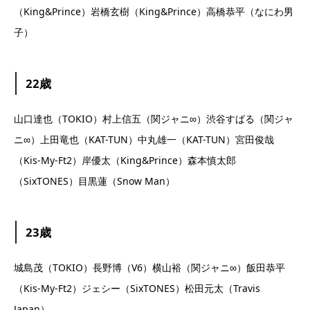
（King&Prince）岩橋玄樹（King&Prince）高橋恭平（なにわ男
子）
22歳
山口達也（TOKIO）村上信五（関ジャニ∞）渋谷すばる（関ジャ
ニ∞）上田竜也（KAT-TUN）中丸雄一（KAT-TUN）宮田俊哉
（Kis-My-Ft2）岸優太（King&Prince）森本慎太郎
（SixTONES）目黒蓮（Snow Man）
23歳
城島茂（TOKIO）長野博（V6）横山裕（関ジャニ∞）飯田恭平
（Kis-My-Ft2）ジェシー（SixTONES）松田元太（Travis
Japan）