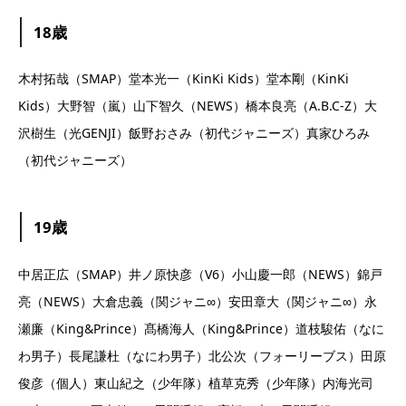
18歳
木村拓哉（SMAP）堂本光一（KinKi Kids）堂本剛（KinKi
Kids）大野智（嵐）山下智久（NEWS）橋本良亮（A.B.C-Z）大
沢樹生（光GENJI）飯野おさみ（初代ジャニーズ）真家ひろみ
（初代ジャニーズ）
19歳
中居正広（SMAP）井ノ原快彦（V6）小山慶一郎（NEWS）錦戸
亮（NEWS）大倉忠義（関ジャニ∞）安田章大（関ジャニ∞）永
瀬廉（King&Prince）髙橋海人（King&Prince）道枝駿佑（なに
わ男子）長尾謙杜（なにわ男子）北公次（フォーリーブス）田原
俊彦（個人）東山紀之（少年隊）植草克秀（少年隊）内海光司