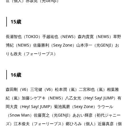
世（個人）赤坂晃（光GENJI）
15歳
長瀬智也（TOKIO）手越祐也（NEWS）森内貴寛（NEWS）草野
博紀（NEWS）佐藤勝利（Sexy Zone）山本淳一（光GENJI）お
りも政夫（フォーリーブス）
16歳
森田剛（V6）三宅健（V6）松本潤（嵐）二宮和也（嵐）相葉雅
紀（嵐）加藤シゲアキ（NEWS）八乙女光（Hey! Say! JUMP）有
岡大貴（Hey! Say! JUMP）菊池風磨（Sexy Zone）ラウール
（Snow Man）佐藤寛之（光GENJI）あおい輝彦（初代ジャニー
ズ）江木俊夫（フォーリーブス）郷ひろみ（個人）近藤真彦（個