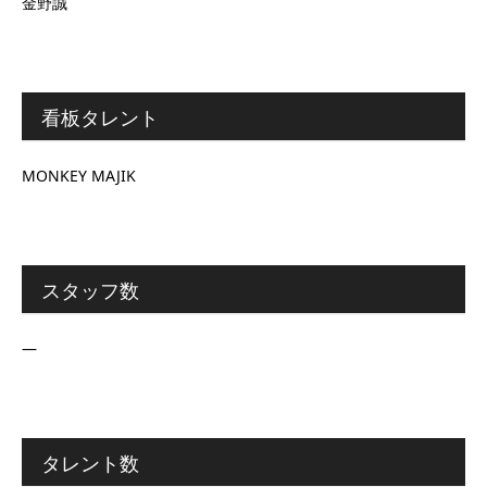
金野誠
看板タレント
MONKEY MAJIK
スタッフ数
―
タレント数