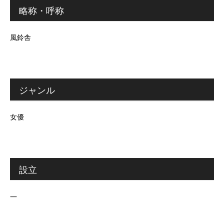
略称・呼称
風鈴舎
ジャンル
女優
設立
―