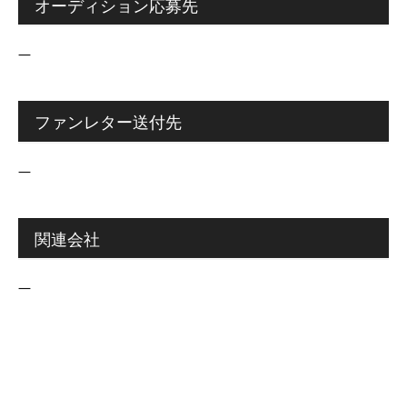
オーディション応募先
―
ファンレター送付先
―
関連会社
―