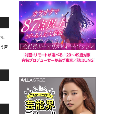
デル、
いう夢