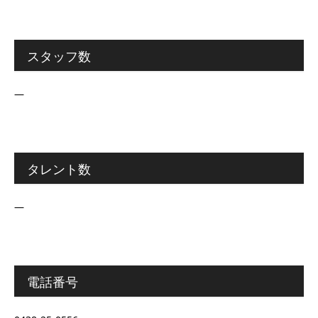
スタッフ数
―
タレント数
―
電話番号