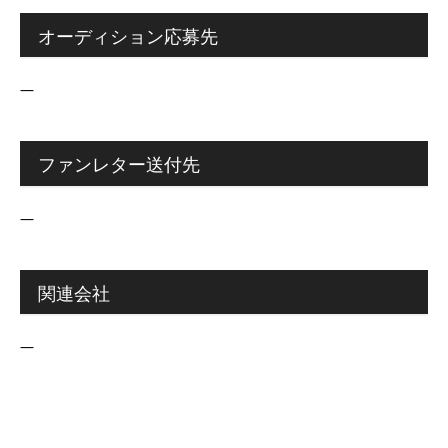
オーディション応募先
―
ファンレター送付先
―
関連会社
―