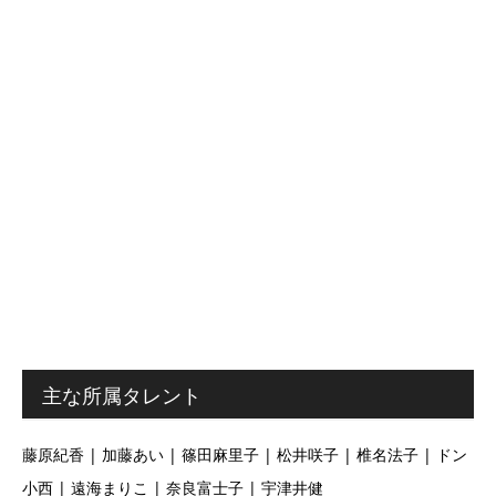
主な所属タレント
藤原紀香 | 加藤あい | 篠田麻里子 | 松井咲子 | 椎名法子 | ドン
小西 | 遠海まりこ | 奈良富士子 | 宇津井健