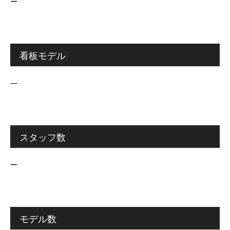
ー
看板モデル
―
スタッフ数
ー
モデル数