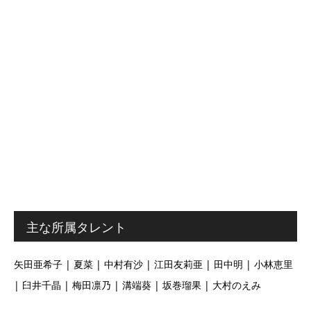
主な所属タレント
矢田亜希子 | 夏菜 | 中村有沙 | 江田友莉亜 | 田中明 | 小林恵里
| 臼井千晶 | 梅田凛乃 | 溝端葵 | 坂巻瑠果 | 大村のえみ