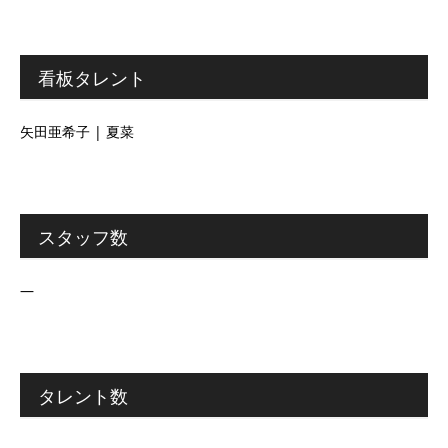
看板タレント
矢田亜希子 | 夏菜
スタッフ数
―
タレント数