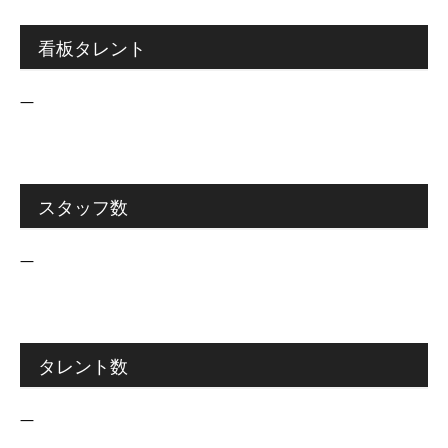
看板タレント
―
スタッフ数
―
タレント数
―