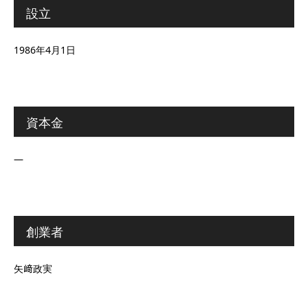
設立
1986年4月1日
資本金
―
創業者
矢﨑政実